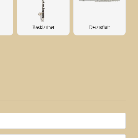
Basklarinet
Dwarsfluit