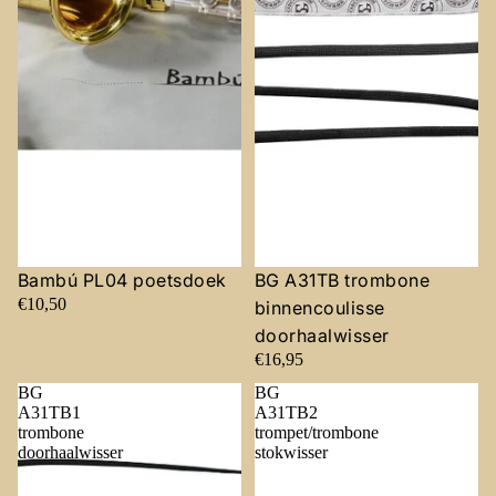
Bambú PL04 poetsdoek
BG A31TB trombone
€10,50
binnencoulisse
doorhaalwisser
€16,95
BG
BG
A31TB1
A31TB2
trombone
trompet/trombone
doorhaalwisser
stokwisser