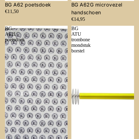
BG A62 poetsdoek
BG A62G microvezel
€11,50
handschoen
€14,95
BG
BG
A62L
ATU
poetsdoek
trombone
mondstuk
borstel