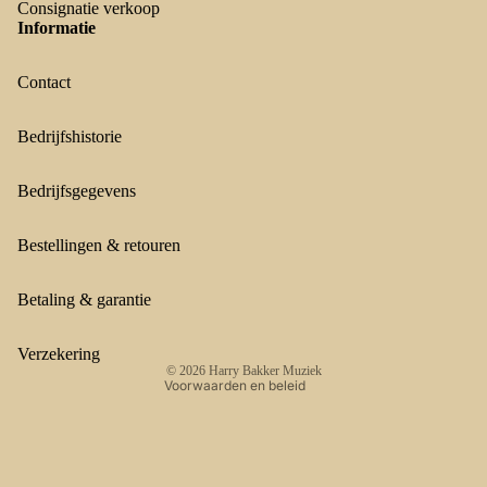
Consignatie verkoop
Informatie
Contact
Bedrijfshistorie
Bedrijfsgegevens
Terugbetalingsbeleid
Privacybeleid
Bestellingen & retouren
Algemene voorwaarden
Verzendbeleid
Betaling & garantie
Contactgegevens
Wettelijke kennisgeving
Verzekering
© 2026
Harry Bakker Muziek
Voorwaarden en beleid