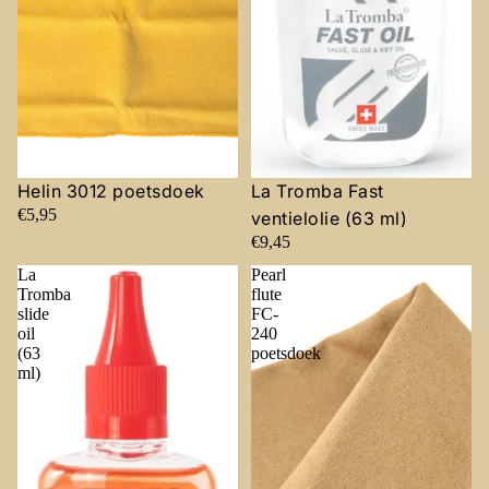
Helin 3012 poetsdoek
La Tromba Fast
€5,95
ventielolie (63 ml)
€9,45
La
Pearl
Tromba
flute
slide
FC-
oil
240
(63
poetsdoek
ml)