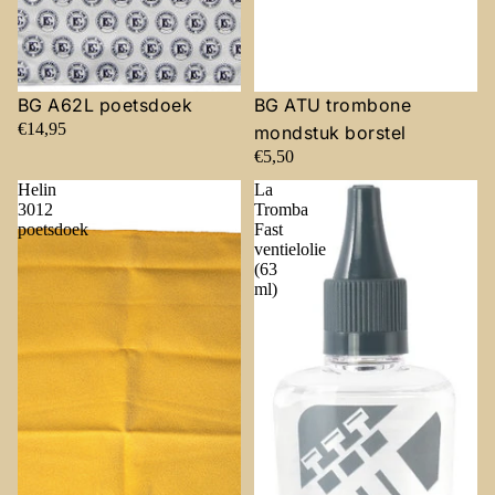
BG A62L poetsdoek
BG ATU trombone
€14,95
mondstuk borstel
€5,50
Helin
La
3012
Tromba
poetsdoek
Fast
ventielolie
(63
ml)