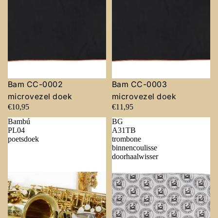
Bam CC-0002
Bam CC-0003
microvezel doek
microvezel doek
€10,95
€11,95
Bambú
BG
PL04
A31TB
poetsdoek
trombone
binnencoulisse
doorhaalwisser