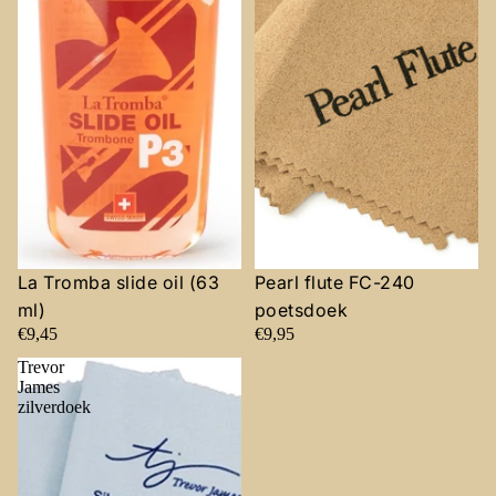
La Tromba slide oil (63
Pearl flute FC-240
ml)
poetsdoek
€9,45
€9,95
Trevor
James
zilverdoek