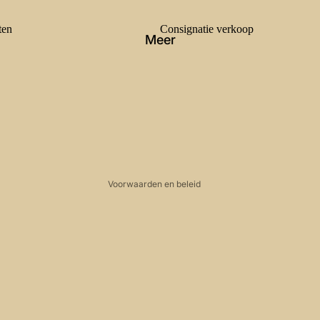
ten
Consignatie verkoop
Meer
Terugbetalingsbeleid
Privacybeleid
Algemene voorwaarden
Verzendbeleid
Contactgegevens
Wettelijke kennisgeving
Voorwaarden en beleid