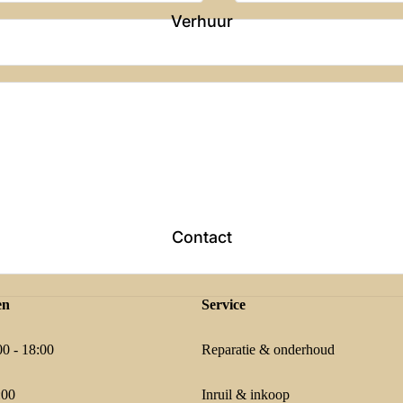
Verhuur
Contact
en
Service
0 - 18:00
Reparatie & onderhoud
:00
Inruil & inkoop