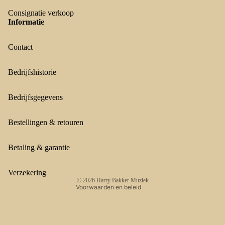
Consignatie verkoop
Informatie
Contact
Bedrijfshistorie
Bedrijfsgegevens
Terugbetalingsbeleid
Privacybeleid
Bestellingen & retouren
Algemene voorwaarden
Verzendbeleid
Betaling & garantie
Contactgegevens
Wettelijke kennisgeving
Verzekering
© 2026
Harry Bakker Muziek
Voorwaarden en beleid