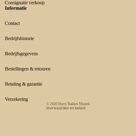
Consignatie verkoop
Informatie
Contact
Bedrijfshistorie
Bedrijfsgegevens
Terugbetalingsbeleid
Privacybeleid
Bestellingen & retouren
Algemene voorwaarden
Verzendbeleid
Betaling & garantie
Contactgegevens
Wettelijke kennisgeving
Verzekering
© 2026
Harry Bakker Muziek
Voorwaarden en beleid