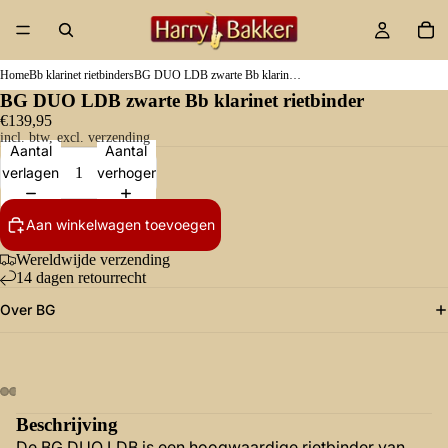
Home
Bb klarinet rietbinders
BG DUO LDB zwarte Bb klarinet rietbinder
BG DUO LDB zwarte Bb klarinet rietbinder
€139,95
incl. btw, excl. verzending
Aantal
Aantal
verlagen
verhogen
Aan winkelwagen toevoegen
Wereldwijde verzending
14 dagen retourrecht
Over BG
Beschrijving
De BG DUO LDB is een hoogwaardige rietbinder van