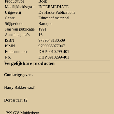
Producttype
Boek
Moeilijkheidsgraad
INTERMEDIATE
Uitgeverij
De Haske Publications
Genre
Educatief materiaal
Stijlperiode
Baroque
Jaar van publicatie
1991
Aantal pagina's
16
ISBN
9789043130509
ISMN
9790035077047
Editienummer
DHP 0910299-401
No.
DHP 0910299-401
Vergelijkbare producten
Contactgegevens
Harry Bakker v.o.f.
Dorpsstraat 12
1399 GV Muiderberg