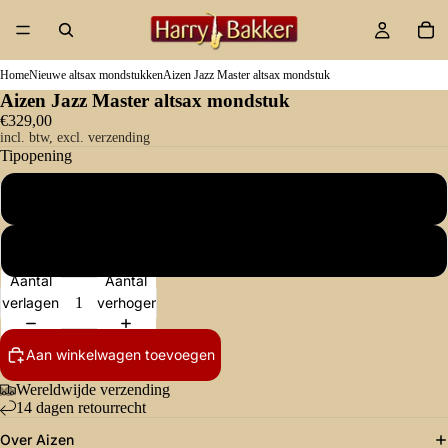
Home
Nieuwe altsax mondstukken
Aizen Jazz Master altsax mondstuk
Aizen Jazz Master altsax mondstuk
€329,00
incl. btw, excl. verzending
Tipopening
6
7
Aantal
Aantal
verlagen
verhogen
Aan winkelwagen toevoegen
Wereldwijde verzending
14 dagen retourrecht
Over Aizen