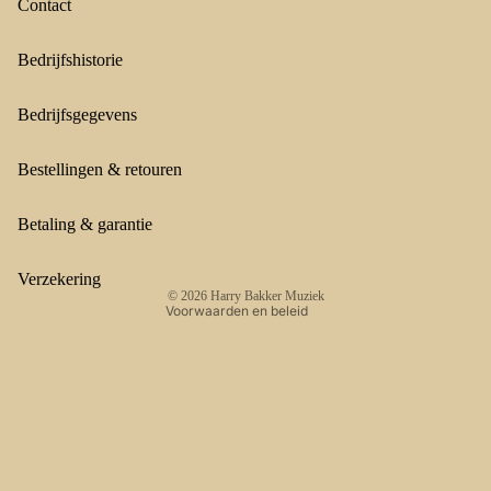
Contact
Bedrijfshistorie
Bedrijfsgegevens
Terugbetalingsbeleid
Privacybeleid
Bestellingen & retouren
Algemene voorwaarden
Verzendbeleid
Betaling & garantie
Contactgegevens
Wettelijke kennisgeving
Verzekering
© 2026
Harry Bakker Muziek
Voorwaarden en beleid