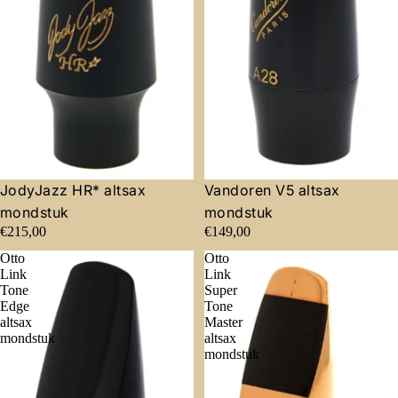
JodyJazz HR* altsax
Vandoren V5 altsax
mondstuk
mondstuk
€215,00
€149,00
Otto
Otto
Link
Link
Tone
Super
Edge
Tone
altsax
Master
mondstuk
altsax
mondstuk