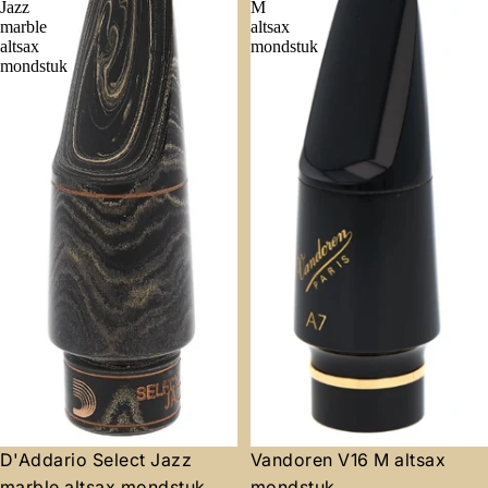
Jazz
M
marble
altsax
altsax
mondstuk
mondstuk
Aanbieding
D'Addario Select Jazz
Vandoren V16 M altsax
marble altsax mondstuk
mondstuk