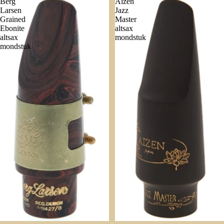
Berg
Aizen
Larsen
Jazz
Grained
Master
Ebonite
altsax
altsax
mondstuk
mondstuk