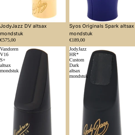
JodyJazz DV altsax
Syos Originals Spark altsax
mondstuk
mondstuk
€575,00
€189,00
Vandoren
JodyJazz
V16
HR*
S+
Custom
altsax
Dark
mondstuk
altsax
mondstuk