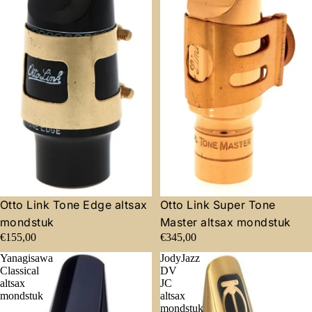
Otto Link Tone Edge altsax
Otto Link Super Tone
mondstuk
Master altsax mondstuk
€155,00
€345,00
Yanagisawa
JodyJazz
Classical
DV
altsax
JC
mondstuk
altsax
mondstuk