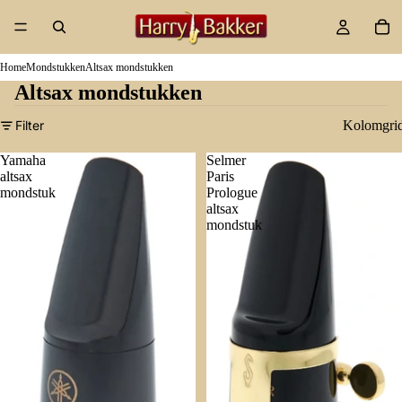
Home
Mondstukken
Altsax mondstukken
Altsax mondstukken
Filter
Kolomgri
Yamaha
Selmer
altsax
Paris
mondstuk
Prologue
altsax
mondstuk