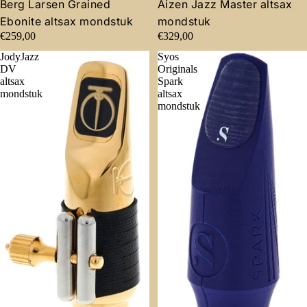
Berg Larsen Grained
Aizen Jazz Master altsax
Ebonite altsax mondstuk
mondstuk
€259,00
€329,00
JodyJazz
Syos
DV
Originals
altsax
Spark
mondstuk
altsax
mondstuk