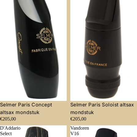
Selmer Paris Concept
Selmer Paris Soloist altsax
altsax mondstuk
mondstuk
€205,00
€205,00
D'Addario
Vandoren
Select
V16